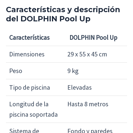
Características y descripción
del DOLPHIN Pool Up
Características
DOLPHIN Pool Up
Características
DOLPHIN Pool Up
Dimensiones
29 x 55 x 45 cm
Peso
9 kg
Tipo de piscina
Elevadas
Longitud de la
Hasta 8 metros
piscina soportada
Sistema de
Fondo y paredes