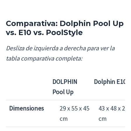
Comparativa: Dolphin Pool Up
vs. E10 vs. PoolStyle
Desliza de izquierda a derecha para ver la
tabla comparativa completa:
DOLPHIN
Dolphin E10
Pool Up
DOLPHIN
Dolphin
Dimensiones
29 x 55 x 45
43 x 48 x 26
Pool Up
E10
cm
cm