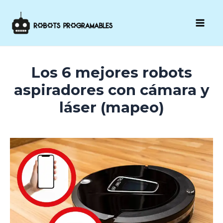
Ir
al
Mai
contenido
Men
Los 6 mejores robots
aspiradores con cámara y
láser (mapeo)